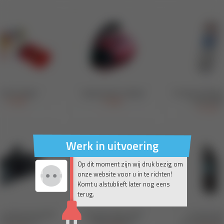
Werk in uitvoering
Op dit moment zijn wij druk bezig om
onze website voor u in te richten!
Komt u alstublieft later nog eens
terug.