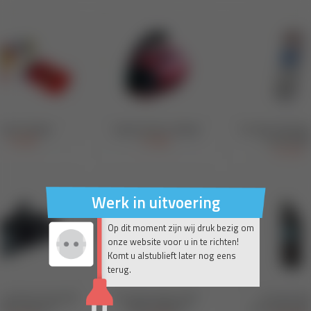
Werk in uitvoering
Op dit moment zijn wij druk bezig om
onze website voor u in te richten!
Komt u alstublieft later nog eens
terug.