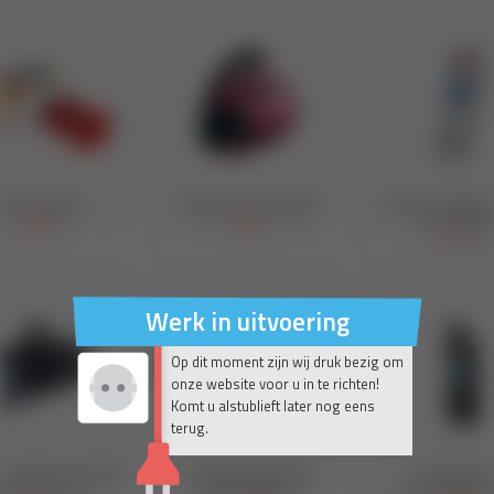
Werk in uitvoering
Op dit moment zijn wij druk bezig om
onze website voor u in te richten!
Komt u alstublieft later nog eens
terug.