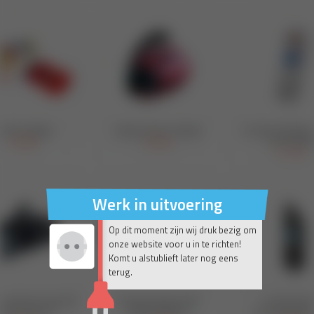
Werk in uitvoering
Op dit moment zijn wij druk bezig om
onze website voor u in te richten!
Komt u alstublieft later nog eens
terug.